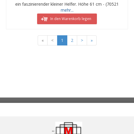
ein faszinierender kleiner Helfer. Höhe 61 cm - (70521
mehr...
In den Warenkorb legen
«
<
1
2
>
»
"'.